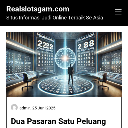
Skip
Realslotsgam.com
to
content
Situs Informasi Judi Online Terbaik Se Asia
admin,
25 Juni 2025
Dua Pasaran Satu Peluang