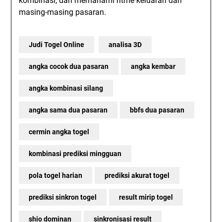
kombinasi, dan memahami ritme keluaran dari
masing-masing pasaran.
Judi Togel Online
analisa 3D
angka cocok dua pasaran
angka kembar
angka kombinasi silang
angka sama dua pasaran
bbfs dua pasaran
cermin angka togel
kombinasi prediksi mingguan
pola togel harian
prediksi akurat togel
prediksi sinkron togel
result mirip togel
shio dominan
sinkronisasi result