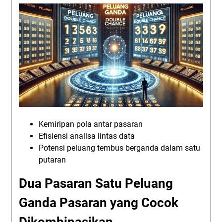
Kemiripan pola antar pasaran
Efisiensi analisa lintas data
Potensi peluang tembus berganda dalam satu
putaran
Dua Pasaran Satu Peluang
Ganda Pasaran yang Cocok