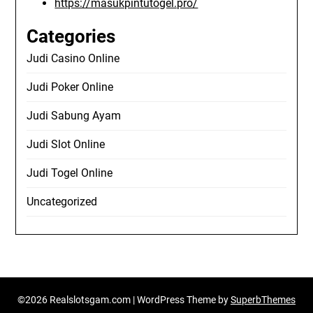
https://masukpintutogel.pro/
Categories
Judi Casino Online
Judi Poker Online
Judi Sabung Ayam
Judi Slot Online
Judi Togel Online
Uncategorized
©2026 Realslotsgam.com
| WordPress Theme by
SuperbThemes