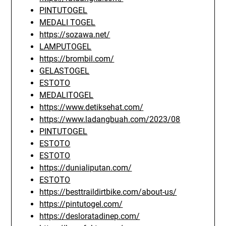
PINTUTOGEL
MEDALI TOGEL
https://sozawa.net/
LAMPUTOGEL
https://brombil.com/
GELASTOGEL
ESTOTO
MEDALITOGEL
https://www.detiksehat.com/
https://www.ladangbuah.com/2023/08
PINTUTOGEL
ESTOTO
ESTOTO
https://dunialiputan.com/
ESTOTO
https://besttraildirtbike.com/about-us/
https://pintutogel.com/
https://desloratadinep.com/