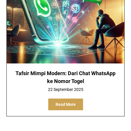
Tafsir Mimpi Modern: Dari Chat WhatsApp
ke Nomor Togel
22 September 2025
Read More