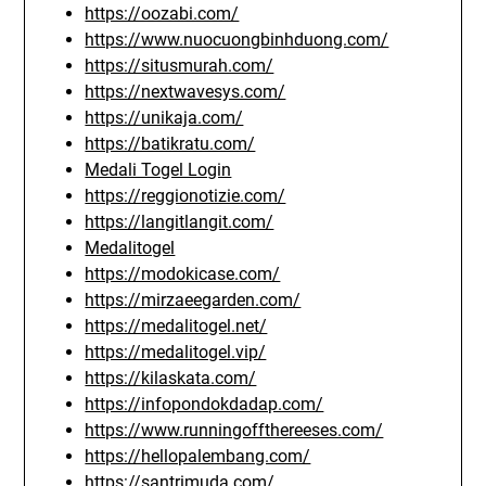
https://oozabi.com/
https://www.nuocuongbinhduong.com/
https://situsmurah.com/
https://nextwavesys.com/
https://unikaja.com/
https://batikratu.com/
Medali Togel Login
https://reggionotizie.com/
https://langitlangit.com/
Medalitogel
https://modokicase.com/
https://mirzaeegarden.com/
https://medalitogel.net/
https://medalitogel.vip/
https://kilaskata.com/
https://infopondokdadap.com/
https://www.runningoffthereeses.com/
https://hellopalembang.com/
https://santrimuda.com/