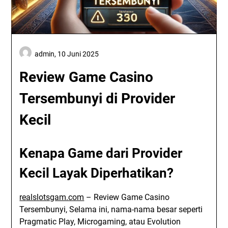
admin,
10 Juni 2025
Review Game Casino
Tersembunyi di Provider
Kecil
Kenapa Game dari Provider
Kecil Layak Diperhatikan?
realslotsgam.com
– Review Game Casino
Tersembunyi, Selama ini, nama-nama besar seperti
Pragmatic Play, Microgaming, atau Evolution