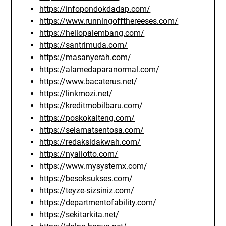
https://infopondokdadap.com/
https://www.runningoffthereeses.com/
https://hellopalembang.com/
https://santrimuda.com/
https://masanyerah.com/
https://alamedaparanormal.com/
https://www.bacaterus.net/
https://linkmozi.net/
https://kreditmobilbaru.com/
https://poskokalteng.com/
https://selamatsentosa.com/
https://redaksidakwah.com/
https://nyailotto.com/
https://www.mysystemx.com/
https://besoksukses.com/
https://teyze-sizsiniz.com/
https://departmentofability.com/
https://sekitarkita.net/