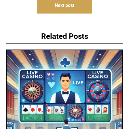
Next post
Related Posts