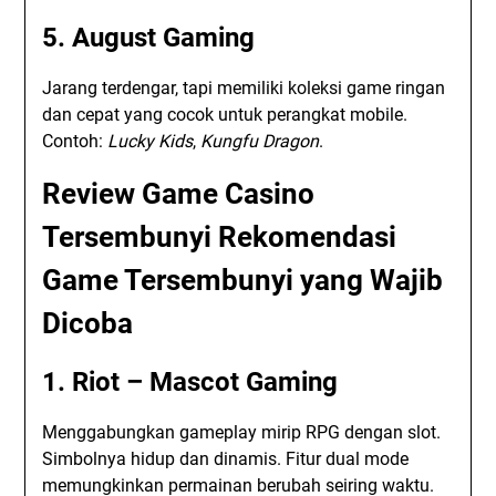
5.
August Gaming
Jarang terdengar, tapi memiliki koleksi game ringan
dan cepat yang cocok untuk perangkat mobile.
Contoh:
Lucky Kids
,
Kungfu Dragon
.
Review Game Casino
Tersembunyi Rekomendasi
Game Tersembunyi yang Wajib
Dicoba
1.
Riot – Mascot Gaming
Menggabungkan gameplay mirip RPG dengan slot.
Simbolnya hidup dan dinamis. Fitur dual mode
memungkinkan permainan berubah seiring waktu.