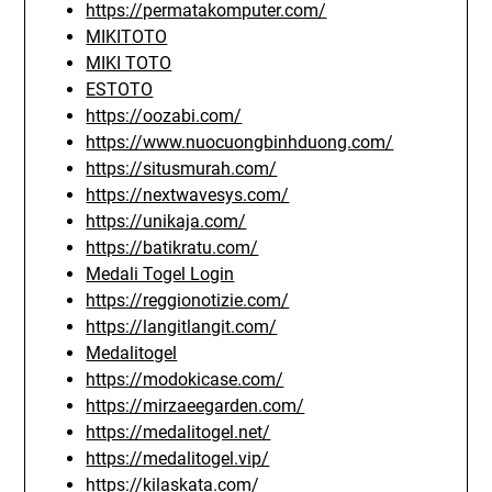
https://permatakomputer.com/
MIKITOTO
MIKI TOTO
ESTOTO
https://oozabi.com/
https://www.nuocuongbinhduong.com/
https://situsmurah.com/
https://nextwavesys.com/
https://unikaja.com/
https://batikratu.com/
Medali Togel Login
https://reggionotizie.com/
https://langitlangit.com/
Medalitogel
https://modokicase.com/
https://mirzaeegarden.com/
https://medalitogel.net/
https://medalitogel.vip/
https://kilaskata.com/