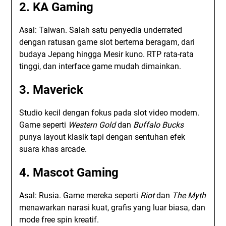
2.
KA Gaming
Asal: Taiwan. Salah satu penyedia underrated
dengan ratusan game slot bertema beragam, dari
budaya Jepang hingga Mesir kuno. RTP rata-rata
tinggi, dan interface game mudah dimainkan.
3.
Maverick
Studio kecil dengan fokus pada slot video modern.
Game seperti
Western Gold
dan
Buffalo Bucks
punya layout klasik tapi dengan sentuhan efek
suara khas arcade.
4.
Mascot Gaming
Asal: Rusia. Game mereka seperti
Riot
dan
The Myth
menawarkan narasi kuat, grafis yang luar biasa, dan
mode free spin kreatif.