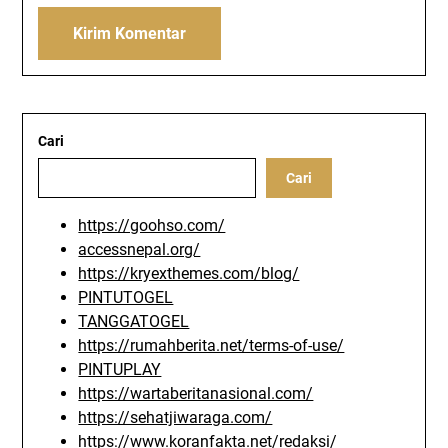
Cari
Cari
https://goohso.com/
accessnepal.org/
https://kryexthemes.com/blog/
PINTUTOGEL
TANGGATOGEL
https://rumahberita.net/terms-of-use/
PINTUPLAY
https://wartaberitanasional.com/
https://sehatjiwaraga.com/
https://www.koranfakta.net/redaksi/