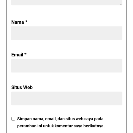
Nama
*
Email
*
Situs Web
Simpan nama, email, dan situs web saya pada
peramban ini untuk komentar saya berikutnya.