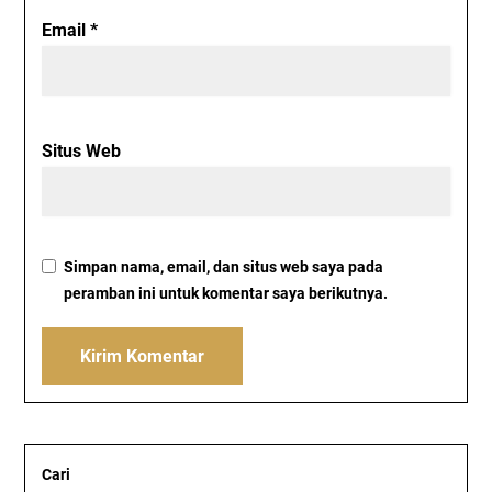
Email
*
Situs Web
Simpan nama, email, dan situs web saya pada
peramban ini untuk komentar saya berikutnya.
Cari