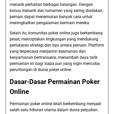
menarik perhatian berbagai kalangan. Dengan
bonus menarik dan turnamen yang sering diadakan,
pemain dapat menemukan banyak cara untuk
meningkatkan pengalaman bermain mereka.
Selain itu, komunitas poker online juga berkembang
pesat, menciptakan lingkungan yang mendukung
pertukaran strategi dan tips antara pemain. Platform
yang terpercaya menjamin keamanan dan
kenyamanan bertransaksi, menambah daya tarik
permainan ini bagi siapa pun yang ingin mencoba
peruntungan di dunia poker online.
Dasar-Dasar Permainan Poker
Online
Permainan poker online telah berkembang menjadi
salah satu hiburan utama dalam dunia perjudian.