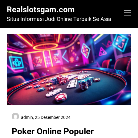
Skip
Realslotsgam.com
to
content
Situs Informasi Judi Online Terbaik Se Asia
admin,
25 Desember 2024
Poker Online Populer