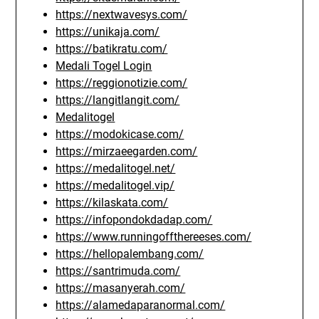
https://nextwavesys.com/
https://unikaja.com/
https://batikratu.com/
Medali Togel Login
https://reggionotizie.com/
https://langitlangit.com/
Medalitogel
https://modokicase.com/
https://mirzaeegarden.com/
https://medalitogel.net/
https://medalitogel.vip/
https://kilaskata.com/
https://infopondokdadap.com/
https://www.runningoffthereeses.com/
https://hellopalembang.com/
https://santrimuda.com/
https://masanyerah.com/
https://alamedaparanormal.com/