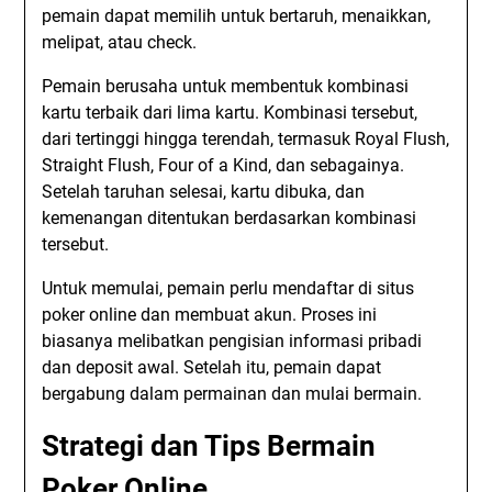
pemain dapat memilih untuk bertaruh, menaikkan,
melipat, atau check.
Pemain berusaha untuk membentuk kombinasi
kartu terbaik dari lima kartu. Kombinasi tersebut,
dari tertinggi hingga terendah, termasuk Royal Flush,
Straight Flush, Four of a Kind, dan sebagainya.
Setelah taruhan selesai, kartu dibuka, dan
kemenangan ditentukan berdasarkan kombinasi
tersebut.
Untuk memulai, pemain perlu mendaftar di situs
poker online dan membuat akun. Proses ini
biasanya melibatkan pengisian informasi pribadi
dan deposit awal. Setelah itu, pemain dapat
bergabung dalam permainan dan mulai bermain.
Strategi dan Tips Bermain
Poker Online