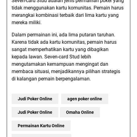
Seven-card Stud adalah jenis permainan poker yang
tidak menggunakan kartu komunitas. Pemain harus
merangkai kombinasi terbaik dari lima kartu yang
mereka miliki.
Dalam permainan ini, ada lima putaran taruhan.
Karena tidak ada kartu komunitas, pemain harus
sangat memperhatikan kartu yang dibagikan
kepada lawan. Seven-card Stud lebih
mengutamakan kemampuan mengingat dan
membaca situasi, menjadikannya pilihan strategis
di kalangan pemain berpengalaman.
Judi Poker Online
agen poker online
Judi Poker Online
Omaha Online
Permainan Kartu Online