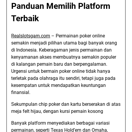
Panduan Memilih Platform
Terbaik
Realslotsgam.com
– Permainan poker online
semakin menjadi pilihan utama bagi banyak orang
di Indonesia. Keberagaman jenis permainan dan
kenyamanan akses membuatnya semakin populer
di kalangan pemain baru dan berpengalaman.
Urgensi untuk bermain poker online tidak hanya
terletak pada olahraga itu sendiri, tetapi juga pada
kesempatan untuk mendapatkan keuntungan
finansial.
Sekumpulan chip poker dan kartu berserakan di atas
meja felt hijau, dengan kursi pemain kosong
Banyak platform menyediakan berbagai variasi
permainan, seperti Texas Hold’em dan Omaha,