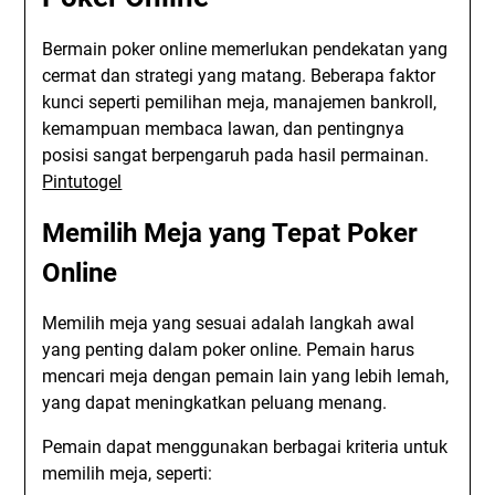
Bermain poker online memerlukan pendekatan yang
cermat dan strategi yang matang. Beberapa faktor
kunci seperti pemilihan meja, manajemen bankroll,
kemampuan membaca lawan, dan pentingnya
posisi sangat berpengaruh pada hasil permainan.
Pintutogel
Memilih Meja yang Tepat Poker
Online
Memilih meja yang sesuai adalah langkah awal
yang penting dalam poker online. Pemain harus
mencari meja dengan pemain lain yang lebih lemah,
yang dapat meningkatkan peluang menang.
Pemain dapat menggunakan berbagai kriteria untuk
memilih meja, seperti: