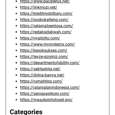
https://www.bacaterus.net/
https://linkmozi.net/
https://kreditmobilbaru.com/
https://poskokalteng.com/
https://selamatsentosa.com/
https://redaksidakwah.com/
https://nyailotto.com/
https://www.mysystemx.com/
https://besoksukses.com/
https://teyze-sizsiniz.com/
https://departmentofability.com/
https://sekitarkita.net/
https://dolna-banya.net/
https://rumahtips.com/
https://jalanjalanindonesia.com/
https://senjapagikopi.com/
https://masukpintutogel.pro/
Categories