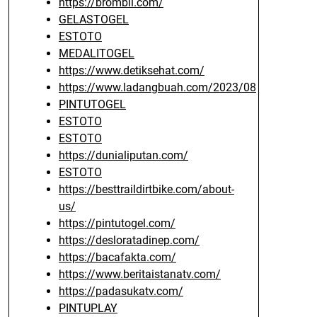
https://brombil.com/
GELASTOGEL
ESTOTO
MEDALITOGEL
https://www.detiksehat.com/
https://www.ladangbuah.com/2023/08
PINTUTOGEL
ESTOTO
ESTOTO
https://dunialiputan.com/
ESTOTO
https://besttraildirtbike.com/about-
us/
https://pintutogel.com/
https://desloratadinep.com/
https://bacafakta.com/
https://www.beritaistanatv.com/
https://padasukatv.com/
PINTUPLAY