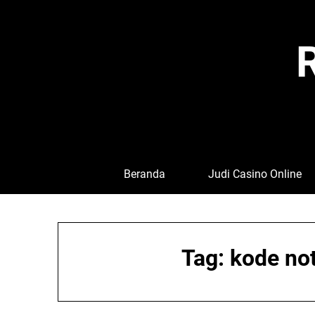
Skip
to
content
Beranda
Judi Casino Online
Tag:
kode not