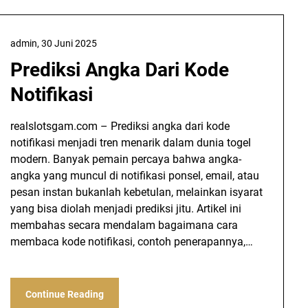
admin,
30 Juni 2025
Prediksi Angka Dari Kode
Notifikasi
realslotsgam.com – Prediksi angka dari kode
notifikasi menjadi tren menarik dalam dunia togel
modern. Banyak pemain percaya bahwa angka-
angka yang muncul di notifikasi ponsel, email, atau
pesan instan bukanlah kebetulan, melainkan isyarat
yang bisa diolah menjadi prediksi jitu. Artikel ini
membahas secara mendalam bagaimana cara
membaca kode notifikasi, contoh penerapannya,…
Continue Reading