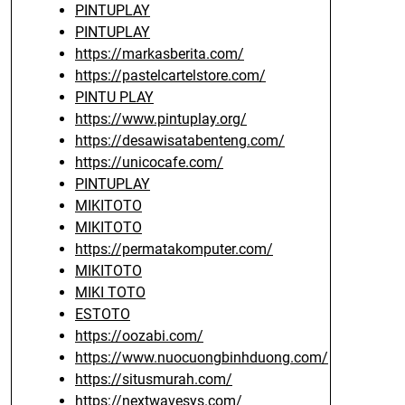
PINTUPLAY
PINTUPLAY
https://markasberita.com/
https://pastelcartelstore.com/
PINTU PLAY
https://www.pintuplay.org/
https://desawisatabenteng.com/
https://unicocafe.com/
PINTUPLAY
MIKITOTO
MIKITOTO
https://permatakomputer.com/
MIKITOTO
MIKI TOTO
ESTOTO
https://oozabi.com/
https://www.nuocuongbinhduong.com/
https://situsmurah.com/
https://nextwavesys.com/