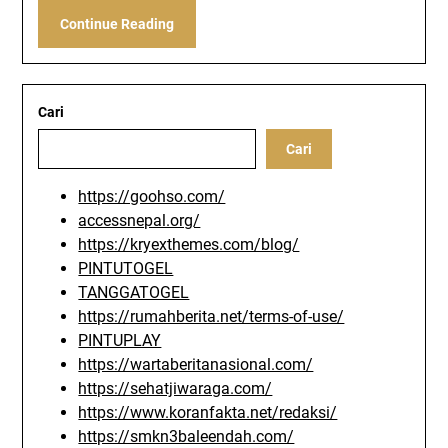
Continue Reading
Cari
Cari
https://goohso.com/
accessnepal.org/
https://kryexthemes.com/blog/
PINTUTOGEL
TANGGATOGEL
https://rumahberita.net/terms-of-use/
PINTUPLAY
https://wartaberitanasional.com/
https://sehatjiwaraga.com/
https://www.koranfakta.net/redaksi/
https://smkn3baleendah.com/