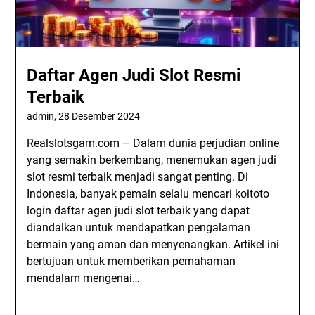
Daftar Agen Judi Slot Resmi
Terbaik
admin,
28 Desember 2024
Realslotsgam.com – Dalam dunia perjudian online
yang semakin berkembang, menemukan agen judi
slot resmi terbaik menjadi sangat penting. Di
Indonesia, banyak pemain selalu mencari koitoto
login daftar agen judi slot terbaik yang dapat
diandalkan untuk mendapatkan pengalaman
bermain yang aman dan menyenangkan. Artikel ini
bertujuan untuk memberikan pemahaman
mendalam mengenai…