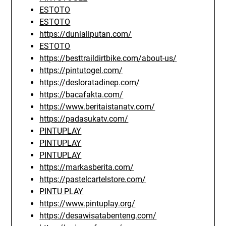
ESTOTO
ESTOTO
https://dunialiputan.com/
ESTOTO
https://besttraildirtbike.com/about-us/
https://pintutogel.com/
https://desloratadinep.com/
https://bacafakta.com/
https://www.beritaistanatv.com/
https://padasukatv.com/
PINTUPLAY
PINTUPLAY
PINTUPLAY
https://markasberita.com/
https://pastelcartelstore.com/
PINTU PLAY
https://www.pintuplay.org/
https://desawisatabenteng.com/