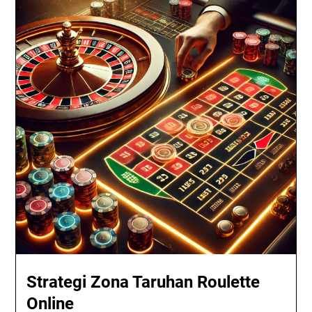
Strategi Zona Taruhan Roulette
Online