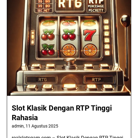
Slot Klasik Dengan RTP Tinggi
Rahasia
admin,
11 Agustus 2025
realslotsgam.com – Slot Klasik Dengan RTP Tinggi