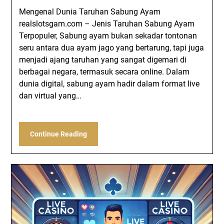
Mengenal Dunia Taruhan Sabung Ayam
realslotsgam.com – Jenis Taruhan Sabung Ayam
Terpopuler, Sabung ayam bukan sekadar tontonan
seru antara dua ayam jago yang bertarung, tapi juga
menjadi ajang taruhan yang sangat digemari di
berbagai negara, termasuk secara online. Dalam
dunia digital, sabung ayam hadir dalam format live
dan virtual yang…
Continue Reading