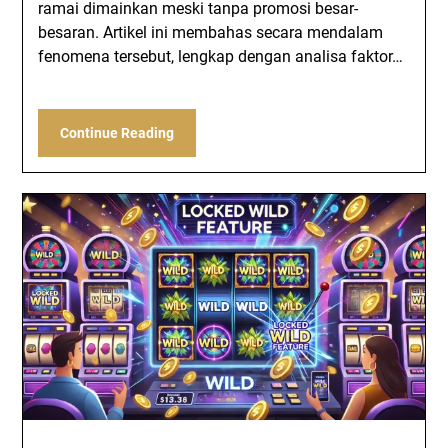
ramai dimainkan meski tanpa promosi besar-
besaran. Artikel ini membahas secara mendalam
fenomena tersebut, lengkap dengan analisa faktor…
Continue Reading