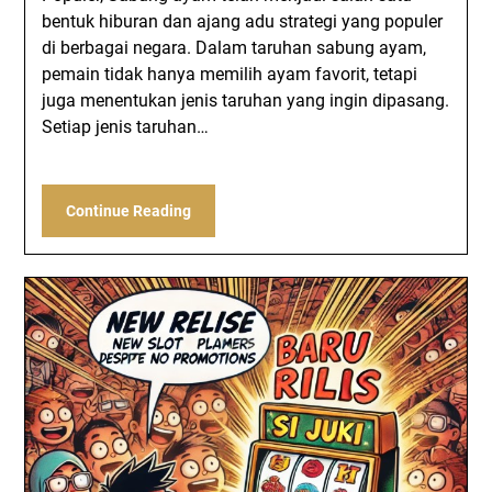
bentuk hiburan dan ajang adu strategi yang populer
di berbagai negara. Dalam taruhan sabung ayam,
pemain tidak hanya memilih ayam favorit, tetapi
juga menentukan jenis taruhan yang ingin dipasang.
Setiap jenis taruhan…
Continue Reading