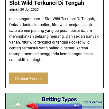
Slot Wild Terkunci Di Tengah
admin,
29 Juli 2025
realslotsgam.com – Slot Wild Terkunci Di Tengah,
Dalam dunia slot online, fitur wild menjadi salah
satu elemen penting yang berperan besar dalam
meningkatkan peluang menang. Dari sekian banyak
varian, fitur wild terkunci di tengah (locked wild
center) termasuk yang paling digemari karena
mampu memberi pengganda kemenangan besar
saat aktif, apalagi…
Continue Reading